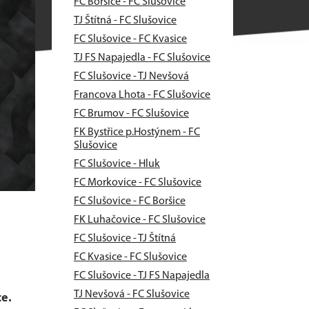
FC Boršice - FC Slušovice
TJ Štítná - FC Slušovice
FC Slušovice - FC Kvasice
TJ FS Napajedla - FC Slušovice
FC Slušovice - TJ Nevšová
Francova Lhota - FC Slušovice
FC Brumov - FC Slušovice
FK Bystřice p.Hostýnem - FC
Slušovice
FC Slušovice - Hluk
FC Morkovice - FC Slušovice
FC Slušovice - FC Boršice
FK Luhačovice - FC Slušovice
FC Slušovice - TJ Štítná
FC Kvasice - FC Slušovice
FC Slušovice - TJ FS Napajedla
TJ Nevšová - FC Slušovice
ce.