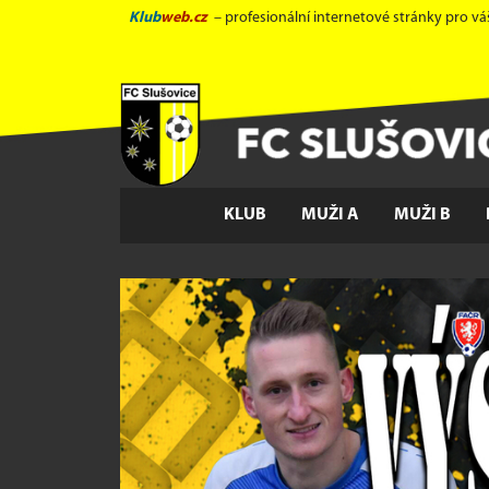
Klub
web.cz
– profesionální internetové stránky pro vá
KLUB
MUŽI A
MUŽI B