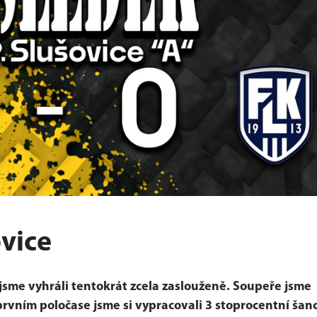
ovice
me vyhráli tentokrát zcela zaslouženě. Soupeře jsme
 prvním poločase jsme si vypracovali 3 stoprocentní šan