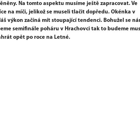
oměněny. Na tomto aspektu musíme ještě zapracovat. Ve
ce na míči, jelikož se museli tlačit dopředu. Okénka v
Náš výkon začíná mít stoupající tendenci. Bohužel se n
rajeme semifinále poháru v Hrachovci tak to budeme mu
hrát opět po roce na Letné.