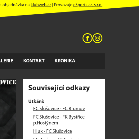
 a objednávka na
klubweb.cz
| Provozuje
eSports.cz, s.r.o.
LERIE
KONTAKT
KRONIKA
Související odkazy
Utkání:
FC Slušovice - FC Brumov
FC Slušovice - FK Bystřice
p.Hostýnem
Hluk - FC Slušovice