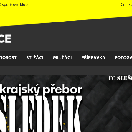
š sportovní klub
Ceník
DOROST
ST. ŽÁCI
ML. ŽÁCI
PŘÍPRAVKA
FOTOGA