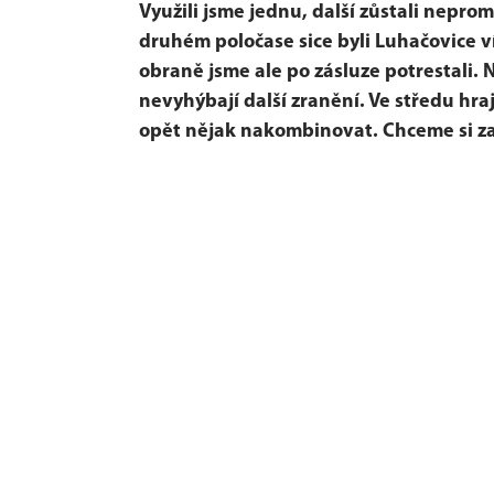
Využili jsme jednu, další zůstali nepr
druhém poločase sice byli Luhačovice ví
obraně jsme ale po zásluze potrestali. 
nevyhýbají další zranění. Ve středu h
opět nějak nakombinovat. Chceme si za