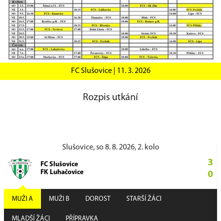
FC Slušovice |
11. 3. 2026
Rozpis utkání
Slušovice, so 8. 8. 2026, 2. kolo
3
FC Slušovice
FK Luhačovice
0
MUŽI A
MUŽI B
DOROST
STARŠÍ ŽÁCI
MLADŠÍ ŽÁCI
PŘÍPRAVKA