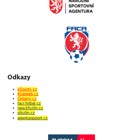
Odkazy
eSports.cz
Klubweb.cz
Onlajny.cz
facr.fotbal.cz
new.kfszlin.cz
ofszlin.cz
agenturasport.cz