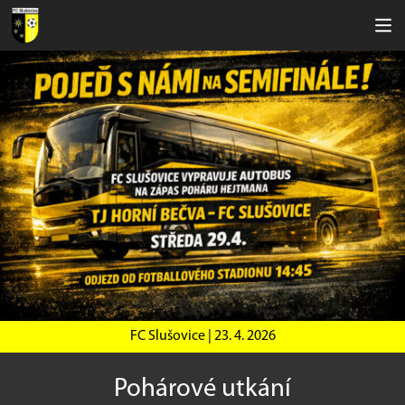
FC Slušovice |
23. 4. 2026
Pohárové utkání