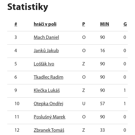
Statistiky
#
hráči v poli
P
MIN
G
3
Mach Daniel
O
90
0
4
Janků Jakub
O
16
0
5
Lošťák Ivo
Z
90
0
6
Tkadlec Radim
O
90
0
9
Klečka Lukáš
Z
90
1
10
Otepka Ondřej
U
57
1
11
Poslušný Marek
O
90
0
12
Zbranek Tomáš
Z
33
0