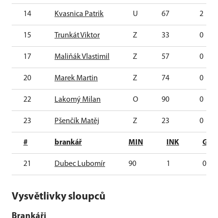
14
Kvasnica Patrik
U
67
2
15
Trunkát Viktor
Z
33
0
17
Maliňák Vlastimil
Z
57
0
20
Marek Martin
Z
74
0
22
Lakomý Milan
O
90
0
23
Pšenčík Matěj
Z
23
0
#
brankář
MIN
INK
G
21
Dubec Lubomír
90
1
0
Vysvětlivky sloupců
Brankáři