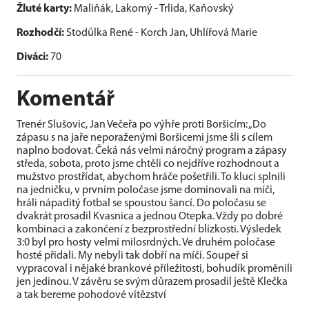
Žluté karty:
Maliňák, Lakomý - Trlida, Kaňovský
Rozhodčí:
Stodůlka René - Korch Jan, Uhlířová Marie
Diváci:
70
Komentář
Trenér Slušovic, Jan Večeřa po výhře proti Boršicím: „Do
zápasu s na jaře neporaženými Boršicemi jsme šli s cílem
naplno bodovat. Čeká nás velmi náročný program a zápasy
středa, sobota, proto jsme chtěli co nejdříve rozhodnout a
mužstvo prostřídat, abychom hráče pošetřili. To kluci splnili
na jedničku, v prvním poločase jsme dominovali na míči,
hráli nápaditý fotbal se spoustou šancí. Do poločasu se
dvakrát prosadil Kvasnica a jednou Otepka. Vždy po dobré
kombinaci a zakončení z bezprostřední blízkosti. Výsledek
3:0 byl pro hosty velmi milosrdných. Ve druhém poločase
hosté přidali. My nebyli tak dobří na míči. Soupeř si
vypracoval i nějaké brankové příležitosti, bohudík proměnili
jen jedinou. V závěru se svým důrazem prosadil ještě Klečka
a tak bereme pohodové vítězství