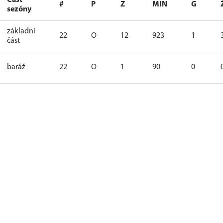
Část
#
P
Z
MIN
G
sezóny
základní
22
O
12
923
1
část
baráž
22
O
1
90
0