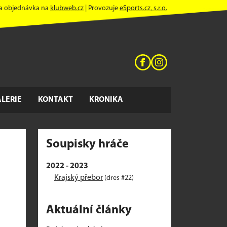
 a objednávka na
klubweb.cz
| Provozuje
eSports.cz, s.r.o.
LERIE
KONTAKT
KRONIKA
Soupisky hráče
2022 - 2023
Krajský přebor
(dres #22)
Aktuální články