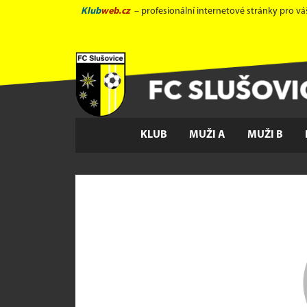
Klub
web.cz
– profesionální internetové stránky pro vá
KLUB
MUŽI A
MUŽI B