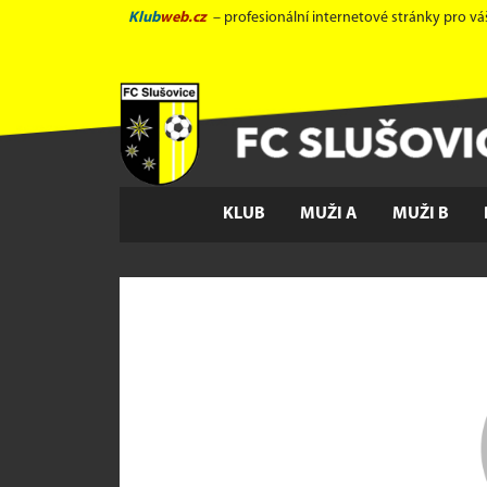
Klub
web.cz
– profesionální internetové stránky pro vá
KLUB
MUŽI A
MUŽI B