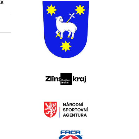
ŽK
ČK
1
0