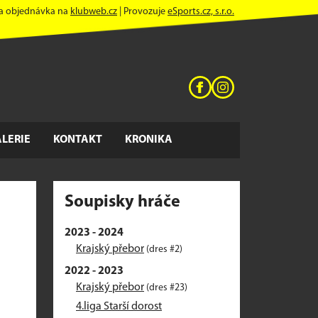
 a objednávka na
klubweb.cz
| Provozuje
eSports.cz, s.r.o.
LERIE
KONTAKT
KRONIKA
Soupisky hráče
2023 - 2024
Krajský přebor
(dres #2)
2022 - 2023
Krajský přebor
(dres #23)
4.liga Starší dorost