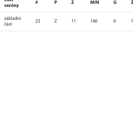
Část
#
P
Z
MIN
G
sezóny
základní
23
Z
11
140
0
část