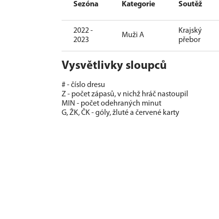
Sezóna
Kategorie
Soutěž
2022 -
Krajský
Muži A
2023
přebor
Vysvětlivky sloupců
# - číslo dresu
Z - počet zápasů, v nichž hráč nastoupil
MIN - počet odehraných minut
G, ŽK, ČK - góly, žluté a červené karty