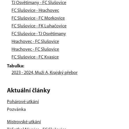
TJ Osvětimany - FC Slušovice
FC Slušovice - Hrachovec
FC Slušovice - FC Morkovice
FC Slušovice - FK Luhačovice
FC Slušovice - TJ Osvětimany
Hrachovec - FC Slušovice
Hrachovec - FC Slušovice
FC Slušovice - FC Kvasice
Tabulka:
2023 - 2024, Muži A, Krajský přebor
Aktuální články
Pohárové utkání
Pozvánka
Mistrovské utkání