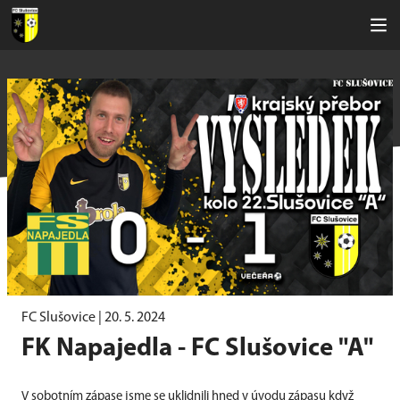
FC Slušovice |
20. 5. 2024
FK Napajedla - FC Slušovice "A"
V sobotním zápase jsme se uklidnili hned v úvodu zápasu když