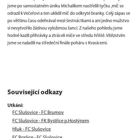
jsme po samostatném úniku Michalíkem nastřelili tyčku ,míč se
odrazil k Večeřovi a ten uklidil míč do odkryté branky. Celý zápas se
po většinu času odehrával mezi šestnáctkami a ani jedno mužstvo
si nevytvořilo žádnou vyloženou šanci. Z našeho pohledu jsme
hodně kazili přihrávky a ztráceli míče ve středu hřiště. Vítězstvím
jsme se naladili na středeční finále poháru s Kvasicemi.
Související odkazy
Utkání:
FC Slušovice - FC Brumov
FC Slušovice - FK Bystřice p.Hostýnem
Hluk - FC Slušovice
FC Boršice - FC Slušovice