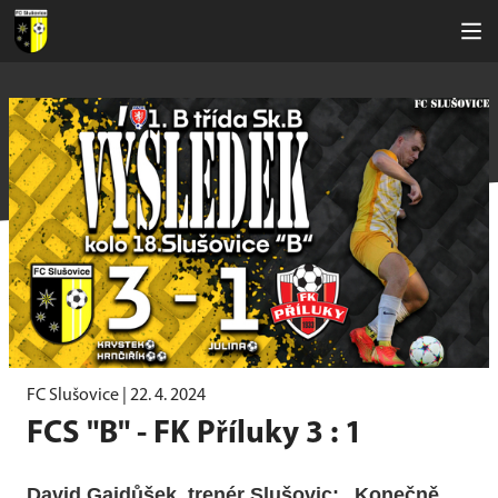
FC Slušovice |
22. 4. 2024
FCS "B" - FK Příluky 3 : 1
David Gajdůšek, trenér Slušovic:
„Konečně