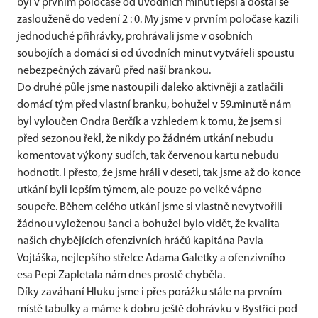
byl v prvním poločase od úvodních minut lepší a dostal se
zaslouženě do vedení 2 : 0. My jsme v prvním poločase kazili
jednoduché přihrávky, prohrávali jsme v osobních
soubojích a domácí si od úvodních minut vytvářeli spoustu
nebezpečných závarů před naší brankou.
Do druhé půle jsme nastoupili daleko aktivněji a zatlačili
domácí tým před vlastní branku, bohužel v 59.minutě nám
byl vyloučen Ondra Berčík a vzhledem k tomu, že jsem si
před sezonou řekl, že nikdy po žádném utkání nebudu
komentovat výkony sudích, tak červenou kartu nebudu
hodnotit. I přesto, že jsme hráli v deseti, tak jsme až do konce
utkání byli lepším týmem, ale pouze po velké vápno
soupeře. Během celého utkání jsme si vlastně nevytvořili
žádnou vyloženou šanci a bohužel bylo vidět, že kvalita
našich chybějících ofenzivních hráčů kapitána Pavla
Vojtáška, nejlepšího střelce Adama Galetky a ofenzivního
esa Pepi Zapletala nám dnes prostě chyběla.
Díky zaváhaní Hluku jsme i přes porážku stále na prvním
místě tabulky a máme k dobru ještě dohrávku v Bystřici pod