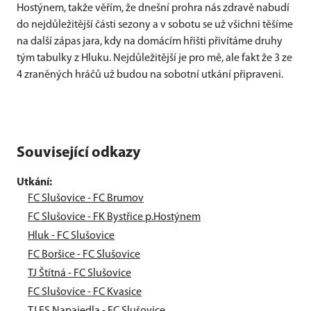
Hostýnem, takže věřím, že dnešní prohra nás zdravě nabudí
do nejdůležitější části sezony a v sobotu se už všichni těšíme
na další zápas jara, kdy na domácím hřišti přivítáme druhy
tým tabulky z Hluku. Nejdůležitější je pro mě, ale fakt že 3 ze
4 zraněných hráčů už budou na sobotní utkání připraveni.
Související odkazy
Utkání:
FC Slušovice - FC Brumov
FC Slušovice - FK Bystřice p.Hostýnem
Hluk - FC Slušovice
FC Boršice - FC Slušovice
TJ Štítná - FC Slušovice
FC Slušovice - FC Kvasice