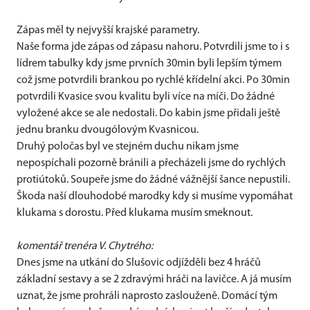
Zápas měl ty nejvyšší krajské parametry.
Naše forma jde zápas od zápasu nahoru. Potvrdili jsme to i s
lídrem tabulky kdy jsme prvních 30min byli lepším týmem
což jsme potvrdili brankou po rychlé křídelní akci. Po 30min
potvrdili Kvasice svou kvalitu byli více na míči. Do žádné
vyložené akce se ale nedostali. Do kabin jsme přidali ještě
jednu branku dvougólovým Kvasnicou.
Druhý poločas byl ve stejném duchu nikam jsme
nepospíchali pozorně bránili a přecházeli jsme do rychlých
protiútoků. Soupeře jsme do žádné vážnější šance nepustili.
Škoda naší dlouhodobé marodky kdy si musíme vypomáhat
klukama s dorostu. Před klukama musím smeknout.
komentář trenéra V. Chytrého:
Dnes jsme na utkání do Slušovic odjížděli bez 4 hráčů
základní sestavy a se 2 zdravými hráči na lavičce. A já musím
uznat, že jsme prohráli naprosto zaslouženě. Domácí tým