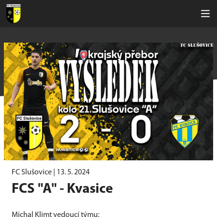
FC Slušovice |
13. 5. 2024
FCS "A" - Kvasice
Michal Klimt vedoucí týmu: