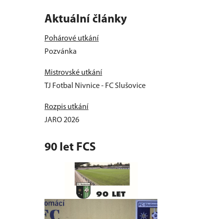
Aktuální články
Pohárové utkání
Pozvánka
Mistrovské utkání
TJ Fotbal Nivnice - FC Slušovice
Rozpis utkání
JARO 2026
90 let FCS