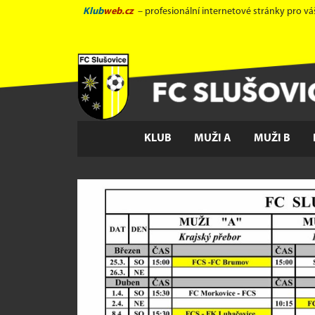
Klub
web.cz
– profesionální internetové stránky pro vá
KLUB
MUŽI A
MUŽI B