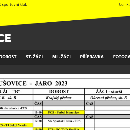
š sportovní klub
Ceník
DOROST
ST. ŽÁCI
ML. ŽÁCI
PŘÍPRAVKA
FOTOGA