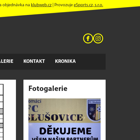
 a objednávka na
klubweb.cz
| Provozuje
eSports.cz, s.r.o.
LERIE
KONTAKT
KRONIKA
Fotogalerie