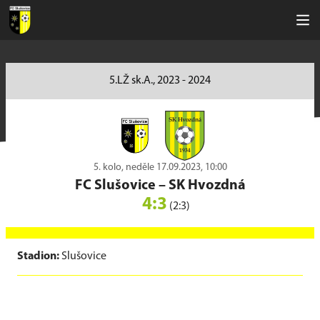
5.LŽ sk.A., 2023 - 2024
5. kolo, neděle 17.09.2023, 10:00
FC Slušovice
–
SK Hvozdná
4:3
(2:3)
Stadion:
Slušovice