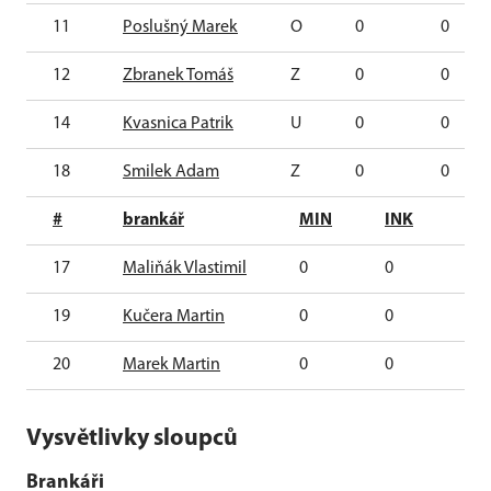
11
Poslušný Marek
O
0
0
12
Zbranek Tomáš
Z
0
0
14
Kvasnica Patrik
U
0
0
18
Smilek Adam
Z
0
0
#
brankář
MIN
INK
G
17
Maliňák Vlastimil
0
0
0
19
Kučera Martin
0
0
0
20
Marek Martin
0
0
0
Vysvětlivky sloupců
Brankáři