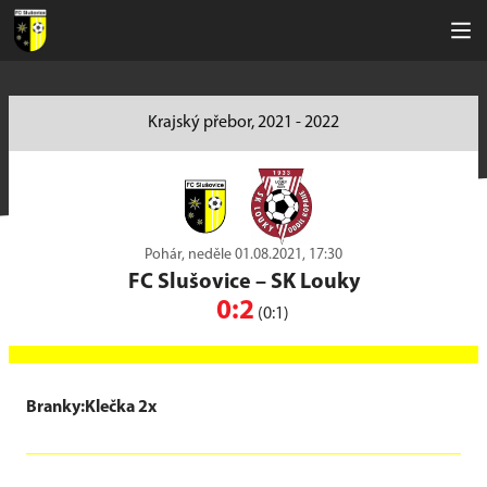
Krajský přebor, 2021 - 2022
Pohár, neděle 01.08.2021, 17:30
FC Slušovice
–
SK Louky
0:2
(0:1)
Branky:Klečka 2x