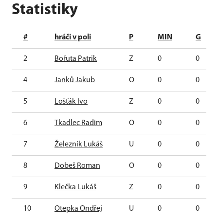
Statistiky
#
hráči v poli
P
MIN
G
2
Bořuta Patrik
Z
0
0
4
Janků Jakub
O
0
0
5
Lošťák Ivo
Z
0
0
6
Tkadlec Radim
O
0
0
7
Železník Lukáš
U
0
0
8
Dobeš Roman
O
0
0
9
Klečka Lukáš
Z
0
0
10
Otepka Ondřej
U
0
0