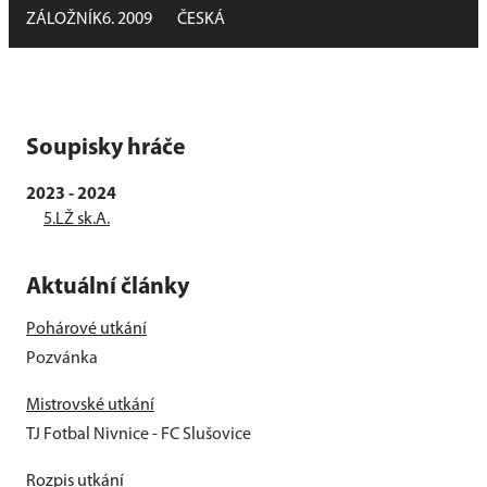
ZÁLOŽNÍK
6. 2009
ČESKÁ
Soupisky hráče
2023 - 2024
5.LŽ sk.A.
Aktuální články
Pohárové utkání
Pozvánka
Mistrovské utkání
TJ Fotbal Nivnice - FC Slušovice
Rozpis utkání