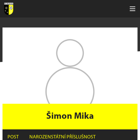
Šimon Mika
POST
NAROZEN
STÁTNÍ PŘÍSLUŠNOST