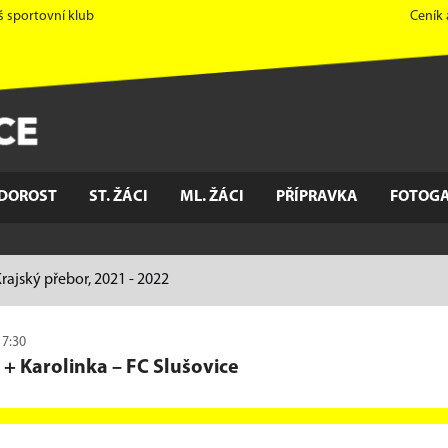
š sportovní klub
Ceník
DOROST
ST. ŽÁCI
ML. ŽÁCI
PŘÍPRAVKA
FOTOGA
rajský přebor, 2021 - 2022
17:30
 + Karolinka
–
FC Slušovice