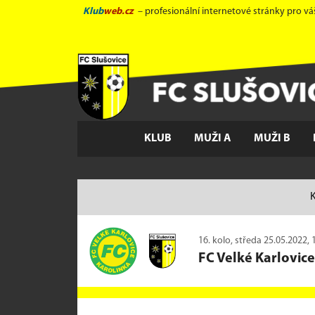
Klub
web.cz
– profesionální internetové stránky pro vá
KLUB
MUŽI A
MUŽI B
K
16. kolo, středa 25.05.2022, 
FC Velké Karlovice