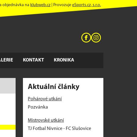
 a objednávka na
klubweb.cz
| Provozuje
eSports.cz, s.r.o.
LERIE
KONTAKT
KRONIKA
Aktuální články
Pohárové utkání
Pozvánka
Mistrovské utkání
TJ Fotbal Nivnice - FC Slušovice