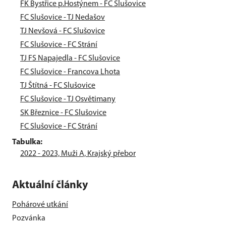
FK Bystřice p.Hostýnem - FC Slušovice
FC Slušovice - TJ Nedašov
TJ Nevšová - FC Slušovice
FC Slušovice - FC Strání
TJ FS Napajedla - FC Slušovice
FC Slušovice - Francova Lhota
TJ Štítná - FC Slušovice
FC Slušovice - TJ Osvětimany
SK Březnice - FC Slušovice
FC Slušovice - FC Strání
Tabulka:
2022 - 2023, Muži A, Krajský přebor
Aktuální články
Pohárové utkání
Pozvánka