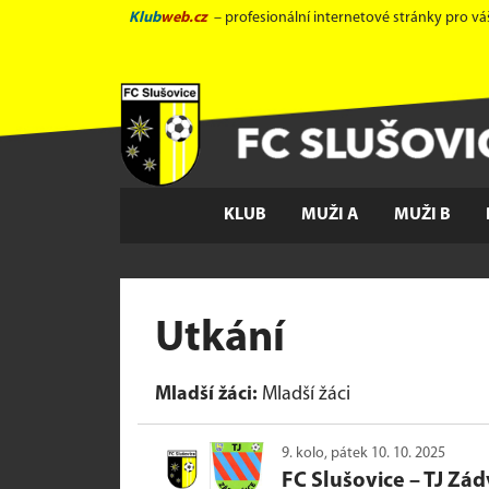
Klub
web.cz
– profesionální internetové stránky pro vá
KLUB
MUŽI A
MUŽI B
Utkání
Mladší žáci:
Mladší žáci
9. kolo, pátek 10. 10. 2025
FC Slušovice
–
TJ Zád