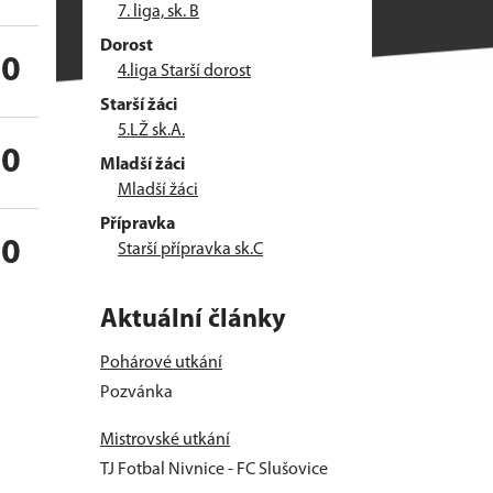
7. liga, sk. B
Dorost
30
4.liga Starší dorost
Starší žáci
5.LŽ sk.A.
00
Mladší žáci
Mladší žáci
Přípravka
00
Starší přípravka sk.C
Aktuální články
Pohárové utkání
Pozvánka
Mistrovské utkání
TJ Fotbal Nivnice - FC Slušovice