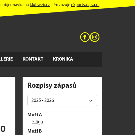
 a objednávka na
klubweb.cz
| Provozuje
eSports.cz, s.r.o.
LERIE
KONTAKT
KRONIKA
Rozpisy zápasů
Muži A
5.liga
00
Muži B